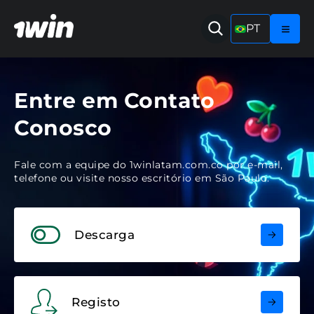
PT
Entre em Contato
Conosco
Fale com a equipe do 1winlatam.com.co por e-mail,
telefone ou visite nosso escritório em São Paulo.
Descarga
Registo