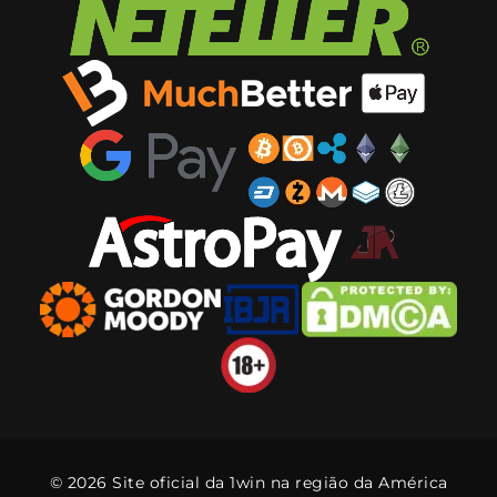
© 2026 Site oficial da 1win na região da América