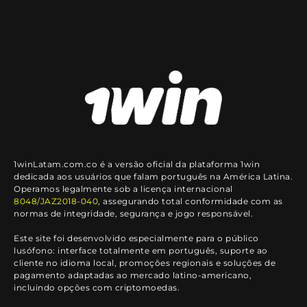
1winLatam.com.co é a versão oficial da plataforma 1win
dedicada aos usuários que falam português na América Latina.
Operamos legalmente sob a licença internacional
8048/JAZ2018-040
, assegurando total conformidade com as
normas de integridade, segurança e jogo responsável.
Este site foi desenvolvido especialmente para o público
lusófono: interface totalmente em português, suporte ao
cliente no idioma local, promoções regionais e soluções de
pagamento adaptadas ao mercado latino-americano,
incluindo opções com criptomoedas.