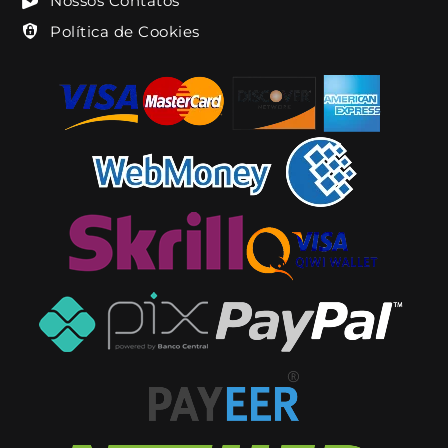
Nossos Contatos
Política de Cookies