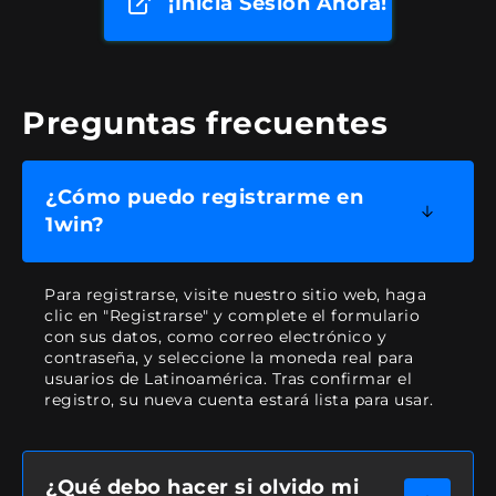
¡Inicia Sesión Ahora!
Preguntas frecuentes
¿Cómo puedo registrarme en
1win?
Para registrarse, visite nuestro sitio web, haga
clic en "Registrarse" y complete el formulario
con sus datos, como correo electrónico y
contraseña, y seleccione la moneda real para
usuarios de Latinoamérica. Tras confirmar el
registro, su nueva cuenta estará lista para usar.
¿Qué debo hacer si olvido mi