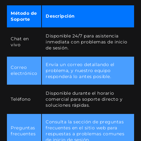
Método de
Descripción
Soporte
Disponible 24/7 para asistencia
Chat en
inmediata con problemas de inicio
vivo
de sesión.
Envía un correo detallando el
Correo
problema, y nuestro equipo
electrónico
responderá lo antes posible.
Disponible durante el horario
Teléfono
comercial para soporte directo y
soluciones rápidas.
Consulta la sección de preguntas
Preguntas
frecuentes en el sitio web para
frecuentes
respuestas a problemas comunes
de inicio de sesión.