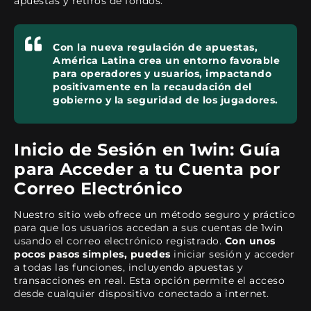
apuestas y retiros de fondos.
Con la nueva regulación de apuestas,
América Latina crea un entorno favorable
para operadores y usuarios, impactando
positivamente en la recaudación del
gobierno y la seguridad de los jugadores.
Inicio de Sesión en 1win: Guía
para Acceder a tu Cuenta por
Correo Electrónico
Nuestro sitio web ofrece un método seguro y práctico
para que los usuarios accedan a sus cuentas de 1win
usando el correo electrónico registrado.
Con unos
pocos pasos simples, puedes
iniciar sesión y acceder
a todas las funciones, incluyendo apuestas y
transacciones en real. Esta opción permite el acceso
desde cualquier dispositivo conectado a internet.