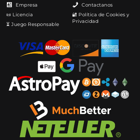
Empresa
Contactanos
📜 Licencia
🔐 Política de Cookies y
Privacidad
⏳ Juego Responsable