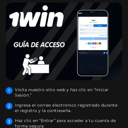
Visita nuestro sitio web y haz clic en “Iniciar
Sesión.”
Ingresa el correo electrónico registrado durante
el registro y la contraseña.
Haz clic en “Entrar” para acceder a tu cuenta de
forma segura.