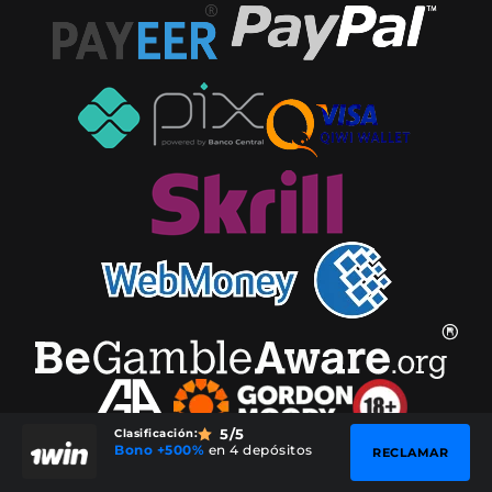
5
/5
Clasificación:
Bono +500%
en 4 depósitos
RECLAMAR