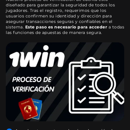
diseñado para garantizar la seguridad de todos los
jugadores. Tras el registro, requerimos que los
usuarios confirmen su identidad y dirección para
asegurar transacciones seguras y confiables en el
sistema.
Este paso es necesario para acceder
a todas
las funciones de apuestas de manera segura.