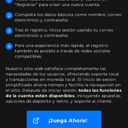
“Registrar” para crear una nueva cuenta.
Completa los datos básicos como nombre, correo
electrónico y contraseña.
Tras el registro, inicia sesión usando tu correo
electrónico y contraseña.
Para una experiencia más rápida, el registro
también es posible a través de redes sociales
compatibles.
Nuestro sitio web satisface completamente las
necesidades de los usuarios, ofreciendo soporte local
y transacciones en moneda local. El inicio de sesión
simplificado ahorra tiempo y facilita la navegación en
el sitio. Después de iniciar sesión,
todas las funciones
de la cuenta están disponibles
, incluyendo apuestas,
opciones de depósito y retiro, y soporte al cliente.
¡Juega Ahora!